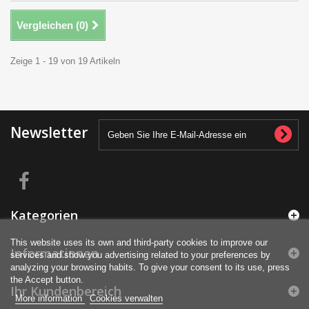
Vergleichen (
0
)
Zeige 1 - 19 von 19 Artikeln
Newsletter
Kategorien
This website uses its own and third-party cookies to improve our
Informationen
services and show you advertising related to your preferences by
analyzing your browsing habits. To give your consent to its use, press
the Accept button.
Ihr Kundenbereich
More information
Cookies verwalten