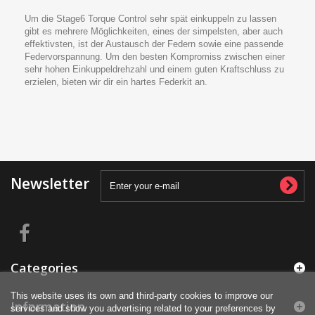
Um die Stage6 Torque Control sehr spät einkuppeln zu lassen
gibt es mehrere Möglichkeiten, eines der simpelsten, aber auch
effektivsten, ist der Austausch der Federn sowie eine passende
Federvorspannung. Um den besten Kompromiss zwischen einer
sehr hohen Einkuppeldrehzahl und einem guten Kraftschluss zu
erzielen, bieten wir dir ein hartes Federkit an.
Newsletter
Categories
This website uses its own and third-party cookies to improve our
Information
services and show you advertising related to your preferences by