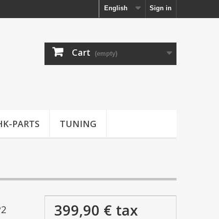
English
Sign in
Cart
(empty)
HK-PARTS
TUNING
399,90 €
tax
P2