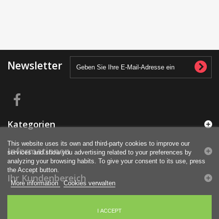
Newsletter
Kategorien
This website uses its own and third-party cookies to improve our
Informationen
services and show you advertising related to your preferences by
analyzing your browsing habits. To give your consent to its use, press
the Accept button.
Ihr Kundenbereich
More information
Cookies verwalten
I ACCEPT