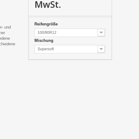
MwSt.
Reifengröße
er- und
her
100/90R12
iedene
Mischung
chiedene
Supersoft