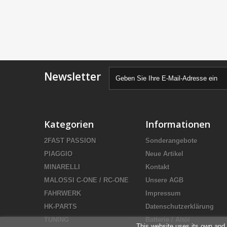
Newsletter
Kategorien
Informationen
2FAST PASSION
Sonderangebote
PIAGGIO
Neue Artikel
MINARELLI
Kontakt
MALOSSI C-ONE / RC-ONE
Unsere AGB
FAHRWERK
Impressum
HK-PARTS
Datenschutzerklärung
TUNING
Batterie / Altöl
This website uses its own and 