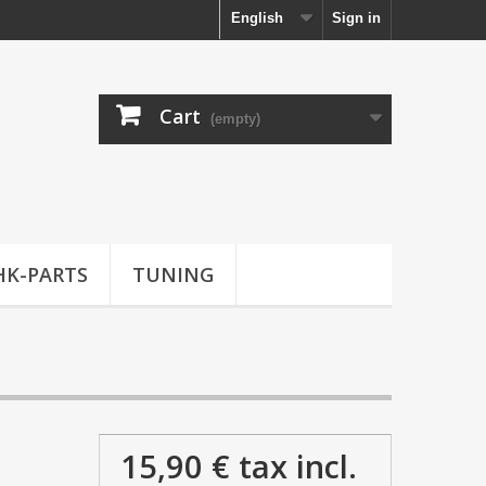
English
Sign in
Cart
(empty)
HK-PARTS
TUNING
15,90 €
tax incl.