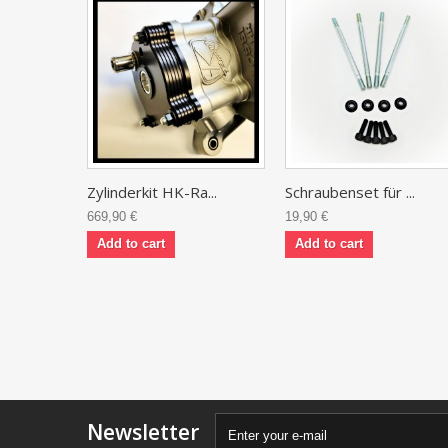
Zylinderkit HK-Ra...
Schraubenset für ...
669,90 €
19,90 €
Add to cart
Add to cart
Newsletter