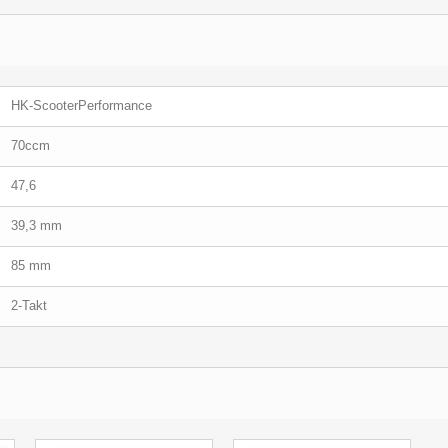
HK-ScooterPerformance
70ccm
47,6
39,3 mm
85 mm
2-Takt