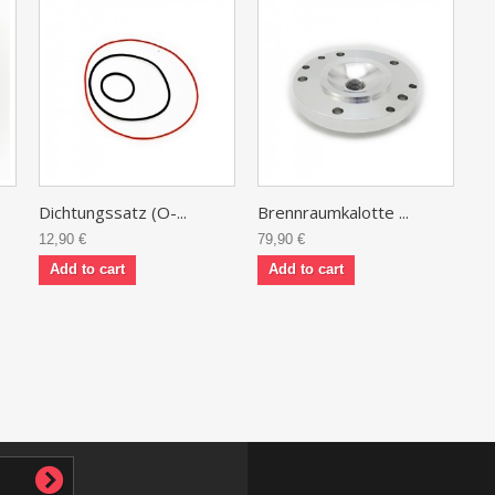
Dichtungssatz (O-...
Brennraumkalotte ...
12,90 €
79,90 €
Add to cart
Add to cart