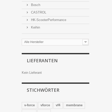
Bosch
CASTROL
HK-ScooterPerformance
Keihin
Alle Hersteller
LIEFERANTEN
Kein Lieferant
STICHWÖRTER
v-force
vforce
vf4
membrane