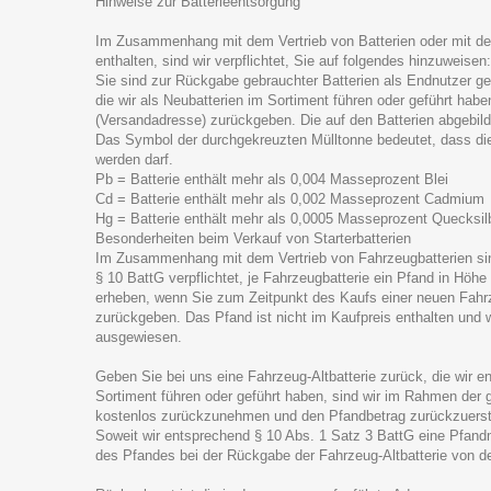
Hinweise zur Batterieentsorgung
Im Zusammenhang mit dem Vertrieb von Batterien oder mit der
enthalten, sind wir verpflichtet, Sie auf folgendes hinzuweisen:
Sie sind zur Rückgabe gebrauchter Batterien als Endnutzer gese
die wir als Neubatterien im Sortiment führen oder geführt hab
(Versandadresse) zurückgeben. Die auf den Batterien abgebi
Das Symbol der durchgekreuzten Mülltonne bedeutet, dass die
werden darf.
Pb = Batterie enthält mehr als 0,004 Masseprozent Blei
Cd = Batterie enthält mehr als 0,002 Masseprozent Cadmium
Hg = Batterie enthält mehr als 0,0005 Masseprozent Quecksilb
Besonderheiten beim Verkauf von Starterbatterien
Im Zusammenhang mit dem Vertrieb von Fahrzeugbatterien sin
§ 10 BattG verpflichtet, je Fahrzeugbatterie ein Pfand in Höh
erheben, wenn Sie zum Zeitpunkt des Kaufs einer neuen Fahrz
zurückgeben. Das Pfand ist nicht im Kaufpreis enthalten und 
ausgewiesen.
Geben Sie bei uns eine Fahrzeug-Altbatterie zurück, die wir e
Sortiment führen oder geführt haben, sind wir im Rahmen der ge
kostenlos zurückzunehmen und den Pfandbetrag zurückzuerst
Soweit wir entsprechend § 10 Abs. 1 Satz 3 BattG eine Pfand
des Pfandes bei der Rückgabe der Fahrzeug-Altbatterie von 