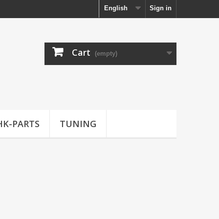
English
Sign in
Cart
(empty)
HK-PARTS
TUNING