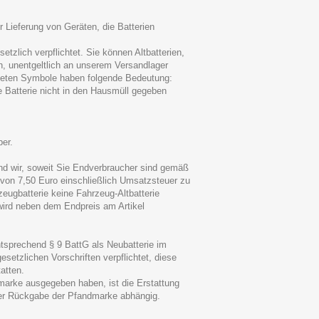
 Lieferung von Geräten, die Batterien
tzlich verpflichtet. Sie können Altbatterien,
en, unentgeltlich an unserem Versandlager
ldeten Symbole haben folgende Bedeutung:
 Batterie nicht in den Hausmüll gegeben
er.
d wir, soweit Sie Endverbraucher sind gemäß
e von 7,50 Euro einschließlich Umsatzsteuer zu
eugbatterie keine Fahrzeug-Altbatterie
wird neben dem Endpreis am Artikel
ntsprechend § 9 BattG als Neubatterie im
setzlichen Vorschriften verpflichtet, diese
atten.
marke ausgegeben haben, ist die Erstattung
der Rückgabe der Pfandmarke abhängig.