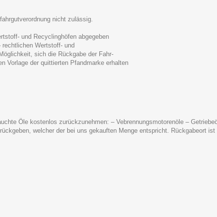
fahrgutverordnung nicht zulässig.
ertstoff- und Recyclinghöfen abgegeben
 rechtlichen Wertstoff- und
 Möglichkeit, sich die Rückgabe der Fahr-
en Vorlage der quittierten Pfandmarke erhalten
brauchte Öle kostenlos zurückzunehmen: – Vebrennungsmotorenöle – Getriebeöl
zurückgeben, welcher der bei uns gekauften Menge entspricht. Rückgabeort ist