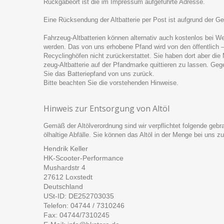
Rückgabeort ist die im Impressum aufgeführte Adresse.
Eine Rücksendung der Altbatterie per Post ist aufgrund der Ge
Fahrzeug-Altbatterien können alternativ auch kostenlos bei W
werden. Das von uns erhobene Pfand wird von den öffentlich –
Recyclinghöfen nicht zurückerstattet. Sie haben dort aber die
zeug-Altbatterie auf der Pfandmarke quittieren zu lassen. Geg
Sie das Batteriepfand von uns zurück.
Bitte beachten Sie die vorstehenden Hinweise.
Hinweis zur Entsorgung von Altöl
Gemäß der Altölverordnung sind wir verpflichtet folgende ge
ölhaltige Abfälle. Sie können das Altöl in der Menge bei uns 
Hendrik Keller
HK-Scooter-Performance
Mushardstr 4
27612 Loxstedt
Deutschland
USt-ID: DE252703035
Telefon:
04744 / 7310246
Fax: 04744/7310245