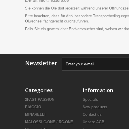
E-Mail: info@hkstore.de
Sie können die Öle dort jederzeit während unserer Öffnungsz
Bitte beachten, dass für Altöl besondere Transportbedingunge
Ölwechsel fachgerecht durchzuführen.
Falls Sie ein gewerblicher Endverbraucher sind, weisen wir da
Newsletter
Categories
Information
2FAST PASSION
Specials
PIAGGIO
New products
MINARELLI
Contact us
MALOSSI C-ONE / RC-ONE
Unsere AGB